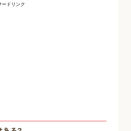
サードリンク
はある?