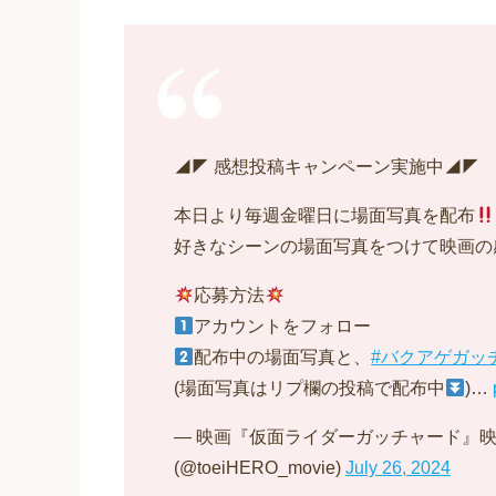
◢◤ 感想投稿キャンペーン実施中◢◤
本日より毎週金曜日に場面写真を配布
好きなシーンの場面写真をつけて映画の
応募方法
アカウントをフォロー
配布中の場面写真と、
#バクアゲガッ
(場面写真はリプ欄の投稿で配布中
)…
— 映画『仮面ライダーガッチャード』
(@toeiHERO_movie)
July 26, 2024