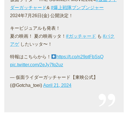
ダーガッチャード
&
#爆上戦隊ブンブンジャー
2024年7月26日(金) 公開決定！
キービジュアルも発表！
夏の映画！ 夏の映画ッタ！
#ガッチャード
も
#バク
アゲ
したいッタ〜！️
特報はこちらから！
https://t.co/n29ptFbSsQ
pic.twitter.com/2eJy7fq2uz
— 仮面ライダーガッチャード【東映公式】
(@Gotcha_toei)
April 21, 2024