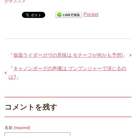
がオススメ
Pocket
「
仮面ライダーガヴの意味は モチーフが何かも予想!
」
「
キャノンボーグの声優は ブンブンジャーで演じるの
は?
」
コメントを残す
名前
(required)