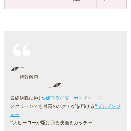
◢◤￣
特報解禁
＿◢◤
最終決戦に挑む
#仮面ライダーガッチャード
スクリーンでも最高のバクアゲを届ける
#ブンブンジ
ャー
2大ヒーローが駆け回る映画をガッチャ