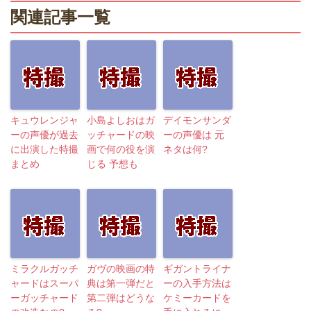
関連記事一覧
キュウレンジャ
小島よしおはガ
デイモンサンダ
ーの声優が過去
ッチャードの映
ーの声優は 元
に出演した特撮
画で何の役を演
ネタは何?
まとめ
じる 予想も
ミラクルガッチ
ガヴの映画の特
ギガントライナ
ャードはスーパ
典は第一弾だと
ーの入手方法は
ーガッチャード
第二弾はどうな
ケミーカードを