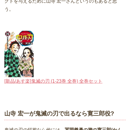
クトを与えるために山寺 宏一さんというのもあると思
う。
[新品/あす楽]鬼滅の刃 (1-23巻 全巻) 全巻セット
山寺 宏一が鬼滅の刃で出るなら寛三郎役?
鬼滅の刃の鎹鴉なら他には、
冨岡義勇の鴉の寛三郎(かん