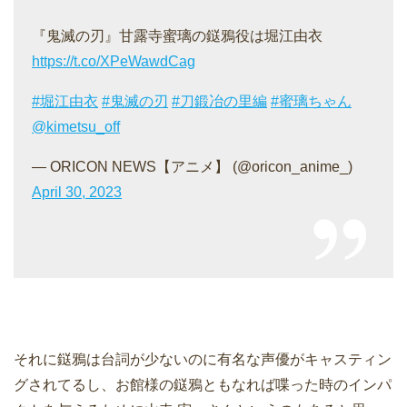
『鬼滅の刃』甘露寺蜜璃の鎹鴉役は堀江由衣
https://t.co/XPeWawdCag
#堀江由衣
#鬼滅の刃
#刀鍛冶の里編
#蜜璃ちゃん
@kimetsu_off
— ORICON NEWS【アニメ】 (@oricon_anime_)
April 30, 2023
それに鎹鴉は台詞が少ないのに有名な声優がキャスティン
グされてるし、お館様の鎹鴉ともなれば喋った時のインパ