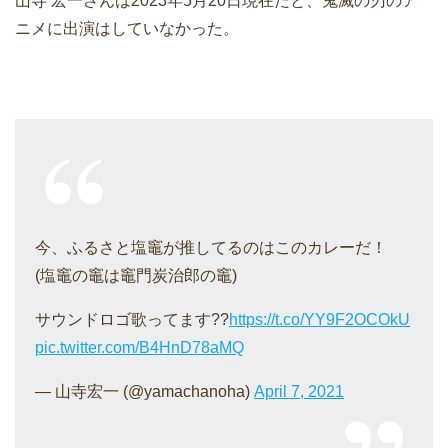
山寺 宏一さんは2023年5月20日現在だと、鬼滅の刃のア
ニメに出演はしていなかった。
今、ふるさと塩竈が推してるのはこのカレーだ！
(塩竈の竈は竈門炭治郎の竈)
サウンドロゴ歌ってます??
https://t.co/YY9F2OCOkU
pic.twitter.com/B4HnD78aMQ
— 山寺宏一 (@yamachanoha)
April 7, 2021