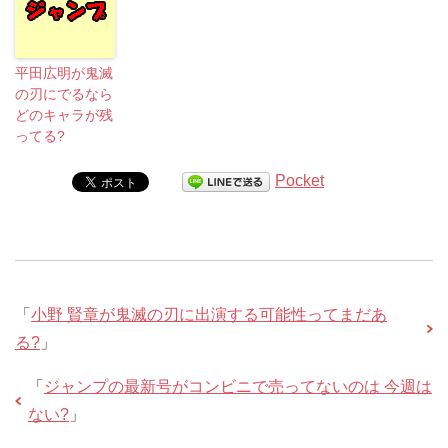
平田広明が鬼滅
の刃にでるなら
どのキャラが残
ってる?
Pocket
「
小野 賢章が鬼滅の刃に出演する可能性ってまだあ
る?
」
「
ジャンプの最新号がコンビニで売ってないのは 今週は
ない?
」