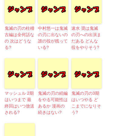
鬼滅の刃の柱稽
中村悠一は鬼滅
速水 奨は鬼滅
古編は全何話な
の刃に出ないの
の刃への出演ま
の 次はどうな
誰の役が残って
だある どんな
る?
いる?
役をやりそう?
マッシュル 2期
鬼滅の刃の続編
鬼滅の刃の3期
はいつまで 最
をやる可能性は
はいつやる ど
終回はいつ放送
あるか 漫画の
こまでになりそ
される?
続きはない?
う?