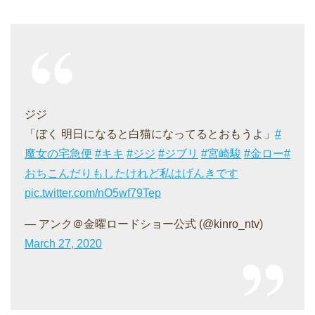
ジジ
「ぼく 明日になると白猫になってるとおもうよ」
#
魔女の宅急便
#キキ
#ジジ
#ジブリ
#宮崎駿
#金ロー
#
おちこんだりもしたけれど私はげんきです
pic.twitter.com/nO5wf79Tep
— アンク＠金曜ロードショー公式 (@kinro_ntv)
March 27, 2020