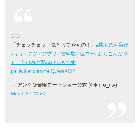
ジジ
「チェッチェッ 気どってやんの！」
#魔女の宅急便
#キキ
#ジジ
#ジブリ
#宮崎駿
#金ロー
#おちこんだり
もしたけれど私はげんきです
pic.twitter.com/YefQUwsXOP
— アンク＠金曜ロードショー公式 (@kinro_ntv)
March 27, 2020