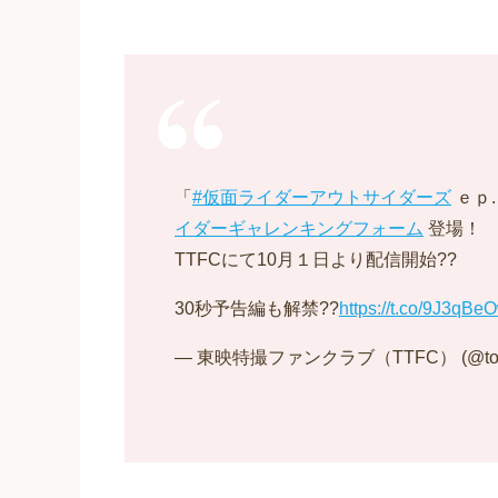
「
#仮面ライダーアウトサイダーズ
ｅｐ
イダーギャレンキングフォーム
登場！
TTFCにて10月１日より配信開始??
30秒予告編も解禁??
https://t.co/9J3qB
— 東映特撮ファンクラブ（TTFC） (@tokus