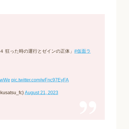
.４ 狂った時の運行とゼインの正体」
#仮面ラ
eOwWe
pic.twitter.com/wFnc97EyFA
atsu_fc)
August 21, 2023