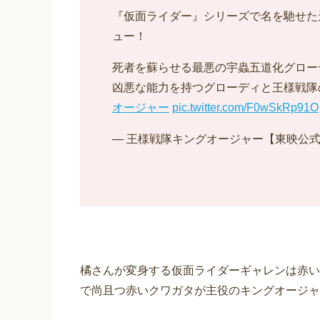
『仮面ライダー』シリーズで名を馳せた
ュー！
死者を蘇らせる最悪の宇蟲五道化グロー
凶悪な能力を持つグローディと王様戦隊
オージャー
pic.twitter.com/F0wSkRp91O
— 王様戦隊キングオージャー【東映公式】 (@
橘さんが変身する仮面ライダーギャレンは赤い
で尚且つ赤いクワガタが主役のキングオージャ