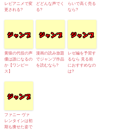
レビアニメで変
どどんな声でく
らいで高く売る
更される?
る?
なら?
黄猿の代役の声
漫画の読み放題
レゼ編を予習す
優は誰になるの
でジャンプ作品
るなら 見る前
か【ワンピー
を読むなら?
におすすめなの
ス】
は?
ファニー ヴァ
レンタインは初
期も痩せた姿で