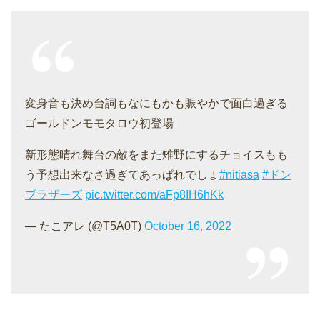
変身音も決め台詞もなにもかも賑やかで面白過ぎる
ゴールドンモモタロウ初登場
新形態晴れ舞台の敵をまた雉野にするチョイスもも
う予想出来なさ過ぎてあっぱれでしょ
#nitiasa
#ドン
ブラザーズ
pic.twitter.com/aFp8IH6hKk
— たこアレ (@T5A0T)
October 16, 2022