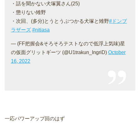
・話を聞かない犬塚翼さん(25)
・懲りない雉野
・次回、(多分)とうとうぶつかる犬塚と雉野
#ドンブ
ラザーズ
#nitiasa
— (FF把握会&そろそろテストなので低浮上気味)星
の仮面グリットギーツ (@U1trakun_IngriD)
October
16, 2022
一応パワーアップ回のはず