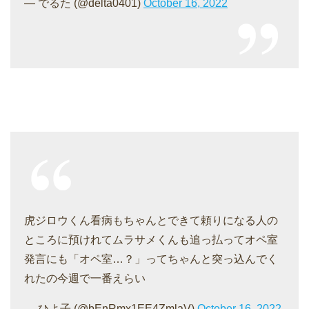
— でるた (@delta0401)
October 16, 2022
虎ジロウくん看病もちゃんとできて頼りになる人の
ところに預けれてムラサメくんも追っ払ってオペ室
発言にも「オペ室…？」ってちゃんと突っ込んでく
れたの今週で一番えらい
— ひよ子 (@bEnRmx1EE4ZmlaV)
October 16, 2022