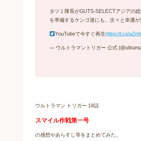
タツミ隊長がGUTS-SELECTアジア
を準備するケンゴ達にも、次々と幸運が
YouTubeで今すぐ再生
https://t.co/aZm
— ウルトラマントリガー 公式 (@ultraman_
ウルトラマン トリガー 18話
スマイル作戦第一号
の感想やあらすじ等をまとめてみた。