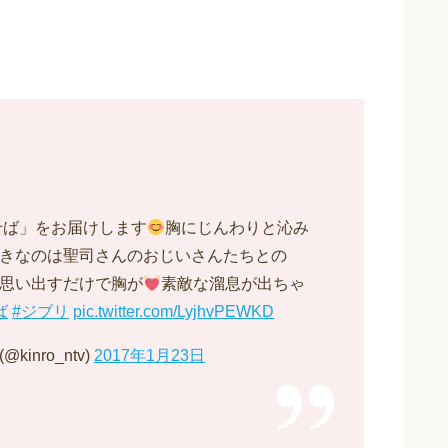
せば」をお届けします
胸にじんわりと沁み
きなのは聖司さんのおじいさんたちとの
思い出すだけで胸が
素敵な溜息が出ちゃ
ば
#ジブリ
pic.twitter.com/LyjhvPEWKD
inro_ntv)
2017年1月23日