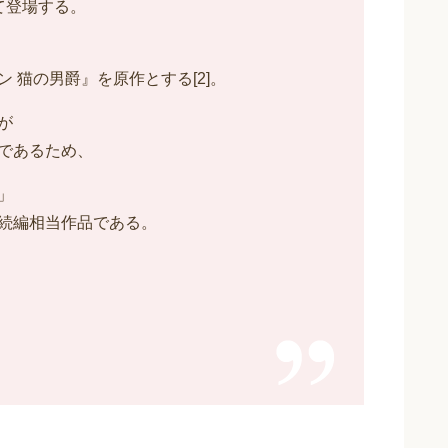
て登場する。
 猫の男爵』を原作とする[2]。
が
であるため、
」
続編相当作品である。