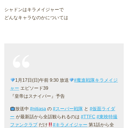
シャドンはキラメイジャーで
どんなキャラなのかについては
1月17日(日)午前 9:30 放送
#魔進戦隊キラメイジ
ャー
エピソード39
『皇帝はスナイパー』予告
放送中
#nitiasa
の
#スーパー戦隊
と
#仮面ライダ
ー
が最新話から全話観られるのは
#TTFC
#東映特撮
ファンクラブ
だけ
#キラメイジャー
第1話から全