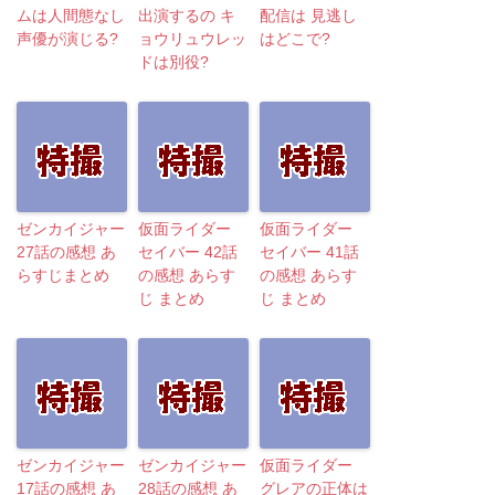
ムは人間態なし
出演するの キ
配信は 見逃し
声優が演じる?
ョウリュウレッ
はどこで?
ドは別役?
ゼンカイジャー
仮面ライダー
仮面ライダー
27話の感想 あ
セイバー 42話
セイバー 41話
らすじまとめ
の感想 あらす
の感想 あらす
じ まとめ
じ まとめ
ゼンカイジャー
ゼンカイジャー
仮面ライダー
17話の感想 あ
28話の感想 あ
グレアの正体は