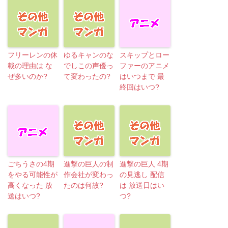
フリーレンの休
ゆるキャンのな
スキップとロー
載の理由は な
でしこの声優っ
ファーのアニメ
ぜ多いのか?
て変わったの?
はいつまで 最
終回はいつ?
ごちうさの4期
進撃の巨人の制
進撃の巨人 4期
をやる可能性が
作会社が変わっ
の見逃し 配信
高くなった 放
たのは何故?
は 放送日はい
送はいつ?
つ?