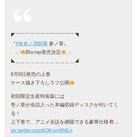
◤￣￣￣￣￣￣￣￣￣￣￣￣◥
『
#炎炎ノ消防隊
参ノ章』
˗ˏˋ
Blu-ray発売決定
ˎˊ˗
◣＿＿＿＿＿＿＿＿＿＿＿＿◢
8月8日発売の上巻
ケース描き下ろしラフ公開
初回限定生産特装版には
壱ノ章が全話入った本編収録ディスクが付いてく
る！
上下巻で、アニメ全話を網羅できる豪華仕様
…
pic.twitter.com/kOKvvnBMLn