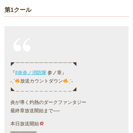
第1クール
◤￣￣￣￣￣￣￣￣￣￣￣￣◥
『
#炎炎ノ消防隊
参ノ章』
˗ˏˋ
放送カウントダウン
ˎˊ˗
◣＿＿＿＿＿＿＿＿＿＿＿＿◢
炎が導く灼熱のダークファンタジー
最終章放送開始まで──
本日放送開始
════════