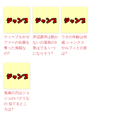
ウィーブルがゼ
岸辺露伴は動か
ウタの年齢は何
ファーの右腕を
ないの漫画の3
歳 シャンクス
奪った海賊な
巻はでる いつ
やルフィとの差
の?
になりそう?
は?
鬼滅の刃はジョ
ジョのパクリな
の 似てるとこ
ろは?