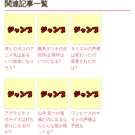
関連記事一覧
僕とロボコのア
藤本タツキの次
ネリエルの声優
ニメ化はある
回作は 新作は
は変わったの
いつ放送になり
いつになる?
変更されたの
そう?
は?
アグラビティ
山寺 宏一が鬼
ワンピースのヤ
ボーイズは打ち
滅の刃に出るな
マトの声優は
切りになるの
らどんな役が残
予想も
か?
ってる?