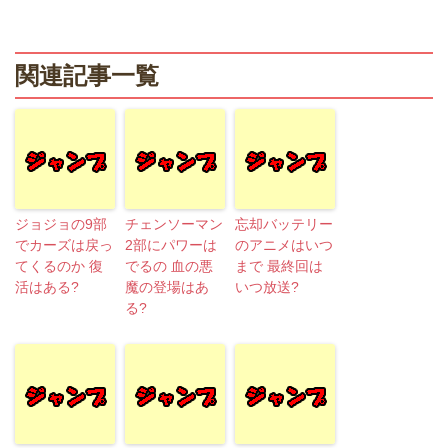
関連記事一覧
ジョジョの9部
チェンソーマン
忘却バッテリー
でカーズは戻っ
2部にパワーは
のアニメはいつ
てくるのか 復
でるの 血の悪
まで 最終回は
活はある?
魔の登場はあ
いつ放送?
る?