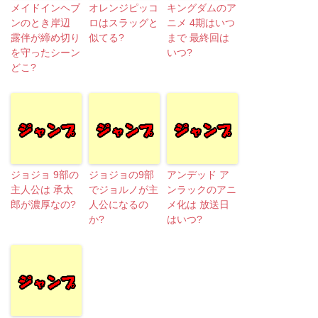
メイドインヘブ
オレンジピッコ
キングダムのア
ンのとき岸辺
ロはスラッグと
ニメ 4期はいつ
露伴が締め切り
似てる?
まで 最終回は
を守ったシーン
いつ?
どこ?
ジョジョ 9部の
ジョジョの9部
アンデッド ア
主人公は 承太
でジョルノが主
ンラックのアニ
郎が濃厚なの?
人公になるの
メ化は 放送日
か?
はいつ?