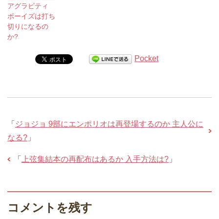
アグラビティ
ボーイズは打ち
切りになるの
か?
Pocket
「
ジョジョ 9部にエンポリオは再登場するのか 主人公に
なる?
」
「
上弦集結本の再配布はあるか 入手方法は?
」
コメントを残す