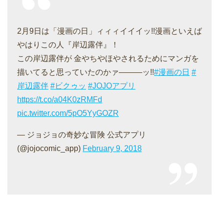
2月9日は「漫画の日」ィィィイイイッ!!漫画といえば
やはりこの人『岸辺露伴』！
この岸辺露伴が 金やちやほやされるためにマンガを
描いてると思っていたのかァ―――ッ!!
#漫画の日
#
岸辺露伴
#ビクゥッ
#JOJOアプリ
https://t.co/a04K0zRMFd
pic.twitter.com/5pO5YyGOZR
— ジョジョの奇妙な冒険 公式アプリ
(@jojocomic_app)
February 9, 2018