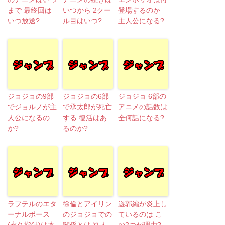
まで 最終回は
いつから 2クー
登場するのか
いつ放送?
ル目はいつ?
主人公になる?
ジョジョの9部
ジョジョの6部
ジョジョ 6部の
でジョルノが主
で承太郎が死亡
アニメの話数は
人公になるの
する 復活はあ
全何話になる?
か?
るのか?
ラフテルのエタ
徐倫とアイリン
遊郭編が炎上し
ーナルポース
のジョジョでの
ているのは こ