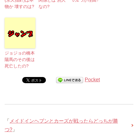
(永久指針)は本
関係とは 別人
の2つが理由?
物か 壊すのは?
なの?
ジョジョの橋本
陽馬のその後は
死亡したの?
Pocket
「
メイドインヘブンとカーズが戦ったらどっちが勝
つ?
」