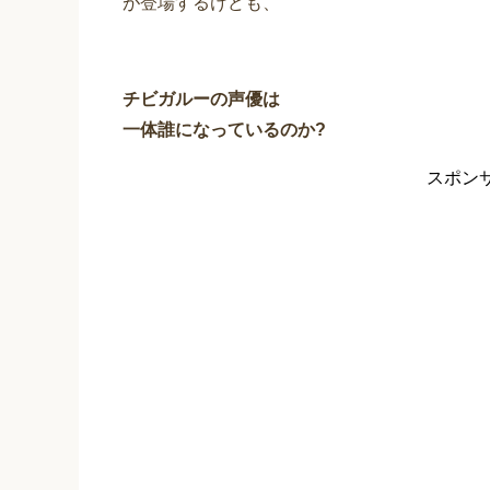
が登場するけども、
チビガルーの声優は
一体誰になっているのか?
スポン