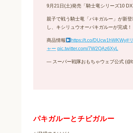
9月21日(土)発売「騎士竜シリーズ10 
親子で戦う騎士竜「パキガルー」が新登
し、キシリュウオーパキガルーが完成！
商品情報
https://t.co/DUcw1hWKWy
#
ャー
pic.twitter.com/7W2QAz6XyL
— スーパー戦隊おもちゃウェブ公式 (@banda
パキガルーとチビガルー