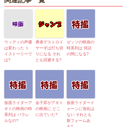
ウッディの声優
勇者デストロイ
ゼッツの映画の
は変わった ト
ヤーずは打ち切
時系列は 何話
イストーリーで
りになる それ
の間になる?
は?
とも回避する?
仮面ライダーア
金子昇がアギト
仮面ライダード
ギトの映画の時
の映画に どこ
ォーンに強化は
系列は パラレ
に出ていた?
ない それとも
ルなの?
新フォームあ
る?