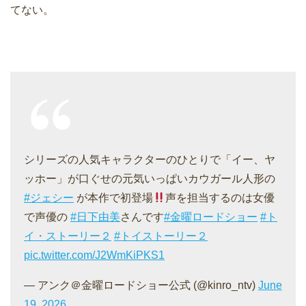
てない。
シリーズの人気キャラクターのひとりで「イー、ヤ
ッホー」が口ぐせの元気いっぱいカウガール人形の
#ジェシー
が本作で初登場
声を担当するのは女優
で声優の
#日下由美
️さんです
#金曜ロードショー
#ト
イ・ストーリー２
#トイストーリー２
pic.twitter.com/J2WmKiPKS1
— アンク＠金曜ロードショー公式 (@kinro_ntv)
June
19, 2026