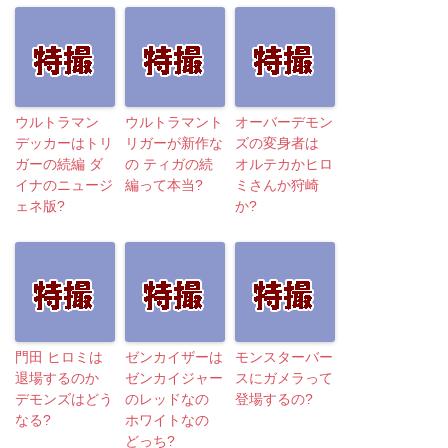
ウルトラマン
ウルトラマント
オーバーデモン
デッカーはトリ
リガーが新作な
ズの変身者は
ガーの続編 ダ
の ティガの続
オルテカかヒロ
イナのニュージ
編って本当?
ミさんか狩崎
ェネ版?
か?
門田 ヒロミは
ゼンカイザーは
モンスターバー
退場するのか
ゼンカイジャー
スにガメラって
デモンズはどう
のレッドなの
登場するの?
なる?
ホワイトなの
どっち?