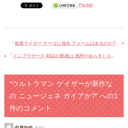
Pocket
「
仮面ライダー ナーゴに強化 フォームはあるのか?
」
「
ドンブラザーズ 40話の動画は 感想やあらすじも
」
“ウルトラマン ゲイザーが新作な
の ニュージェネ ガイアか?” への1
件のコメント
中原中也
より: