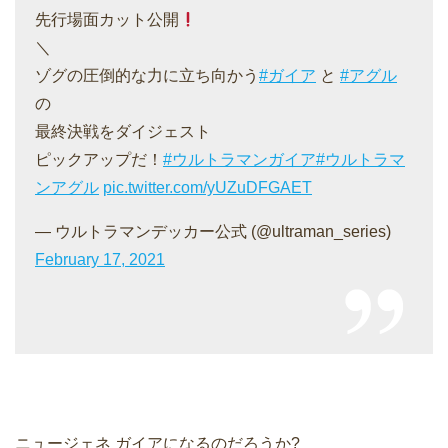
先行場面カット公開
＼
ゾグの圧倒的な力に立ち向かう
#ガイア
と
#アグル
の
最終決戦をダイジェスト
ピックアップだ！
#ウルトラマンガイア
#ウルトラマ
ンアグル
pic.twitter.com/yUZuDFGAET
— ウルトラマンデッカー公式 (@ultraman_series)
February 17, 2021
ニュージェネ ガイアになるのだろうか?