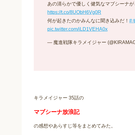
あの清らかで優しく健気なマブシーナが
https://t.co/8UObH6Vg0R
何が起きたのかみんなに聞き込みだ！
#
pic.twitter.com/iLD1VEHA0x
— 魔進戦隊キラメイジャー (@KIRAMAGE
キラメイジャー 35話の
マブシーナ放浪記
の感想やあらすじ等をまとめてみた。