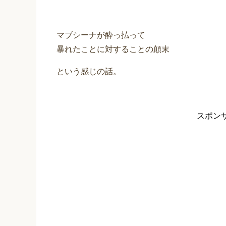
マブシーナが酔っ払って
暴れたことに対することの顛末
という感じの話。
スポン