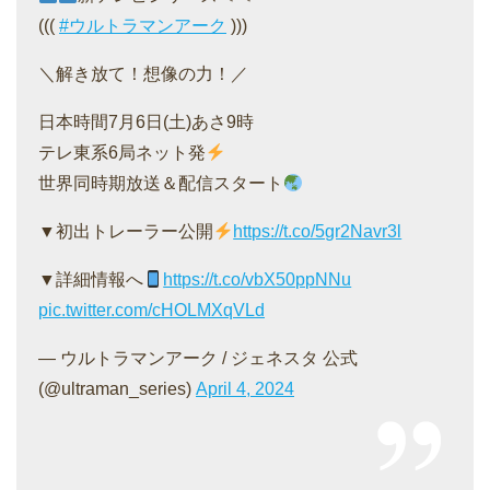
(((
#ウルトラマンアーク
)))
＼解き放て！想像の力！／
日本時間7月6日(土)あさ9時
テレ東系6局ネット発
世界同時期放送＆配信スタート
▼初出トレーラー公開
https://t.co/5gr2Navr3l
▼詳細情報へ
https://t.co/vbX50ppNNu
pic.twitter.com/cHOLMXqVLd
— ウルトラマンアーク / ジェネスタ 公式
(@ultraman_series)
April 4, 2024