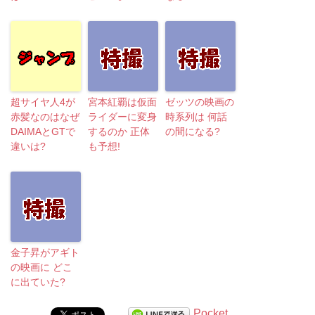
超サイヤ人4が
宮本紅覇は仮面
ゼッツの映画の
赤髪なのはなぜ
ライダーに変身
時系列は 何話
DAIMAとGTで
するのか 正体
の間になる?
違いは?
も予想!
金子昇がアギト
の映画に どこ
に出ていた?
Pocket