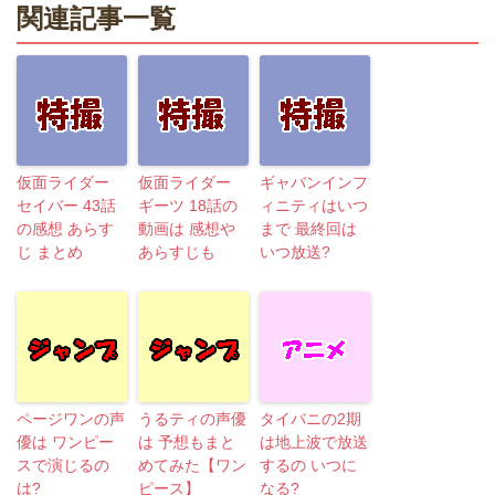
関連記事一覧
仮面ライダー
仮面ライダー
ギャバンインフ
セイバー 43話
ギーツ 18話の
ィニティはいつ
の感想 あらす
動画は 感想や
まで 最終回は
じ まとめ
あらすじも
いつ放送?
ページワンの声
うるティの声優
タイバニの2期
優は ワンピー
は 予想もまと
は地上波で放送
スで演じるの
めてみた【ワン
するの いつに
は?
ピース】
なる?