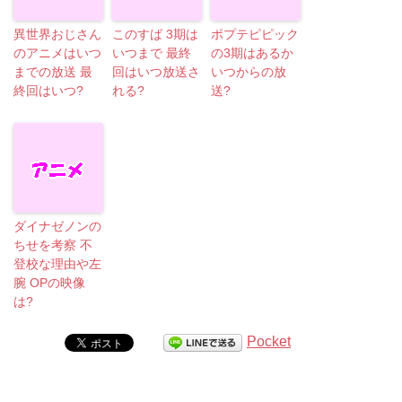
異世界おじさん
このすば 3期は
ポプテピピック
のアニメはいつ
いつまで 最終
の3期はあるか
までの放送 最
回はいつ放送さ
いつからの放
終回はいつ?
れる?
送?
ダイナゼノンの
ちせを考察 不
登校な理由や左
腕 OPの映像
は?
Pocket