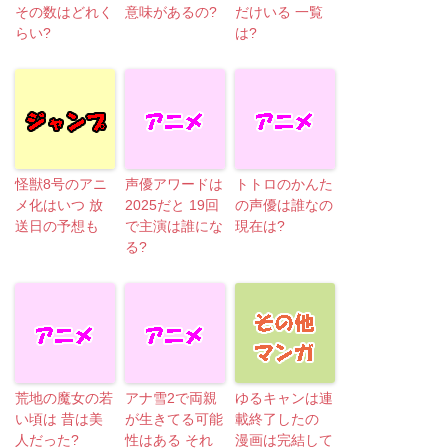
その数はどれく
意味があるの?
だけいる 一覧
らい?
は?
怪獣8号のアニ
声優アワードは
トトロのかんた
メ化はいつ 放
2025だと 19回
の声優は誰なの
送日の予想も
で主演は誰にな
現在は?
る?
荒地の魔女の若
アナ雪2で両親
ゆるキャンは連
い頃は 昔は美
が生きてる可能
載終了したの
人だった?
性はある それ
漫画は完結して