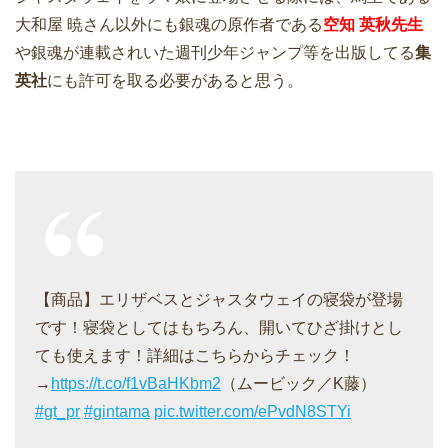
大和屋 暁さん以外にも銀魂の原作者である
空知 英秋先生
や銀魂が連載されいた週刊少年ジャンプ等を出版してる
集
英社
にも許可を取る必要があると思う。
【商品】エリザベスとジャスタウェイの寝袋が登場
です！寝袋としてはもちろん、開いてひざ掛けとし
ても使えます！詳細はこちらからチェック！
→
https://t.co/f1vBaHKbm2
（ムービック／K藤）
#gt_pr
#gintama
pic.twitter.com/ePvdN8STYi