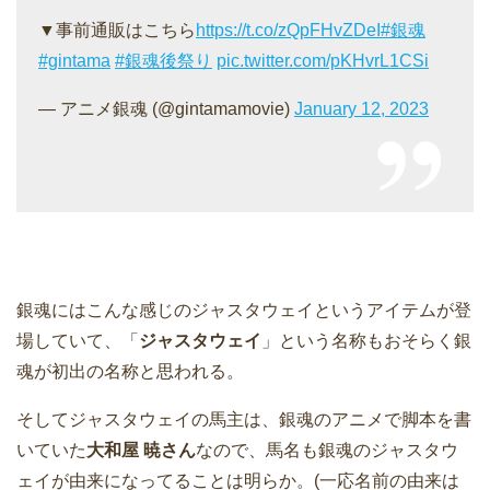
▼事前通販はこちら
https://t.co/zQpFHvZDeI
#銀魂
#gintama
#銀魂後祭り
pic.twitter.com/pKHvrL1CSi
— アニメ銀魂 (@gintamamovie)
January 12, 2023
銀魂にはこんな感じのジャスタウェイというアイテムが登
場していて、「
ジャスタウェイ
」という名称もおそらく銀
魂が初出の名称と思われる。
そしてジャスタウェイの馬主は、銀魂のアニメで脚本を書
いていた
大和屋 暁さん
なので、馬名も銀魂のジャスタウ
ェイが由来になってることは明らか。(一応名前の由来は