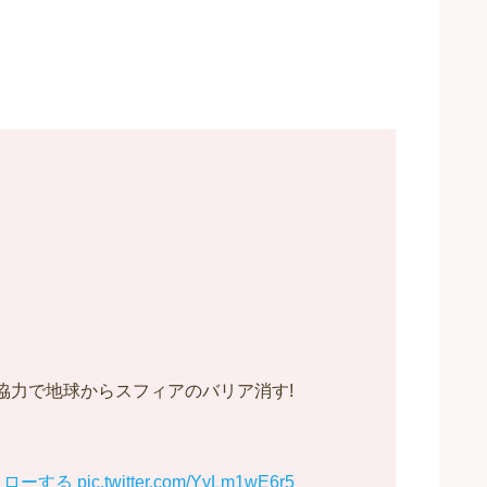
協力で地球からスフィアのバリア消す!
ォローする
pic.twitter.com/YyLm1wE6r5