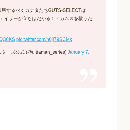
するべくカナタたちGUTS-SELECTは
フェイザーが立ちはだかる！アガムスを救うた
iyaQQ8KS
pic.twitter.com/n0jl79SCMk
式 (@ultraman_series)
January 7,