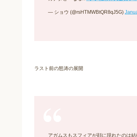
— ショウ (@rsHTMWBtQR8qJ5G)
Janua
ラスト前の怒涛の展開
アガムスもスフィアが顔に現れたのは結